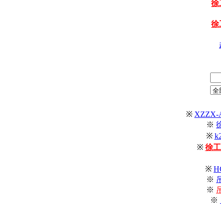
徐
徐
※
XZZX
※
※
k
※
徐工
※
H
※
※
※