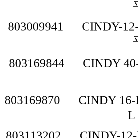
803009941
CINDY-12-
803169844
CINDY 40
803169870
CINDY 16-
L
803113202
CINDY-12-