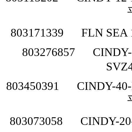
803171339
FLN SEA
803276857
CINDY-
SVZ
803450391
CINDY-40-
803073058
CINDY-20