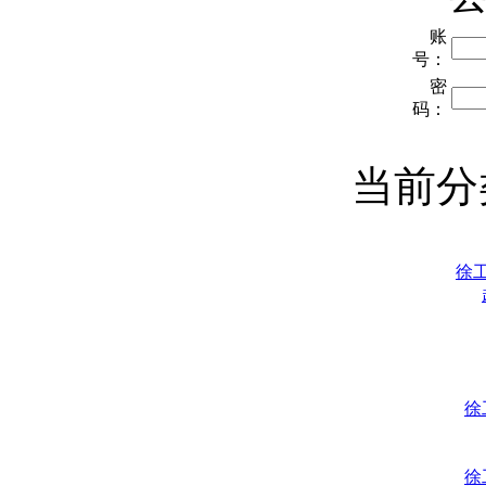
账
号：
密
码：
当前
徐
徐
徐