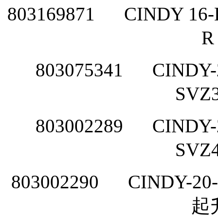
803169871
CINDY 16-
R
803075341
CINDY-
SVZ
803002289
CINDY-
SVZ
803002290
CINDY-20-
起