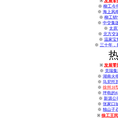
※
发展零
※
柳工今年
※
海上风
※
柳工销
※
中交集
※
太原
※
北方交
※
温家宝
※
三十年，
※
发展零
※
克瑞集
※
湖南火
※
马尼托
※
徐州:
※
坪电的
※
新源公
※
张家口
※
独山子
※
徐工王民