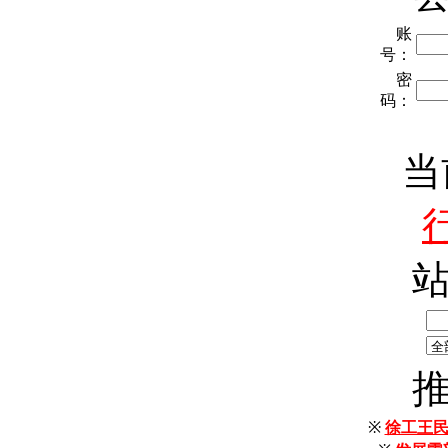
账
号：
密
码：
当
※
徐工王民