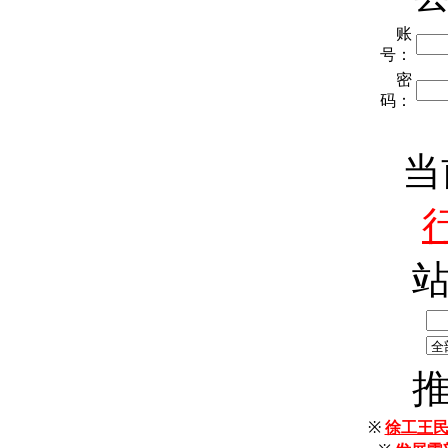
账
号：
密
码：
当
※
徐工王民