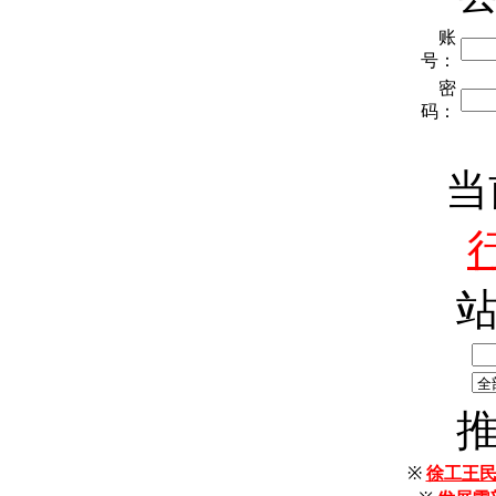
账
号：
密
码：
当
※
徐工王民