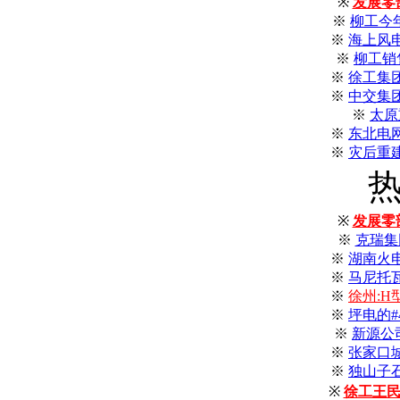
※
发展零
※
柳工今年
※
海上风
※
柳工销
※
徐工集
※
中交集
※
太原
※
东北电
※
灾后重
※
发展零
※
克瑞集
※
湖南火
※
马尼托
※
徐州:
※
坪电的
※
新源公
※
张家口
※
独山子
※
徐工王民