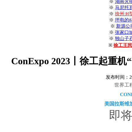
※
湖南火
※
马尼托
※
徐州:
※
坪电的
※
新源公
※
张家口
※
独山子
※
徐工王民
ConExpo 2023丨徐工
发布时间：202
世界工
CON
美国拉斯维
即