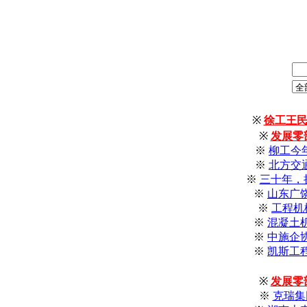
※
徐工王民
※
发展零
※
柳工今年
※
北方交
※
三十年，
※
山东广
※
工程机
※
混凝土
※
中施企
※
凯斯工
※
发展零
※
克瑞集