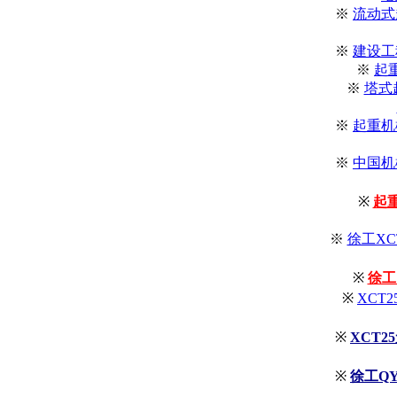
※
流动式
※
建设工
※
起
※
塔式
※
起重机
※
中国机
※
起
※
徐工XC
※
徐工
※
XCT
※
XCT
※
徐工Q