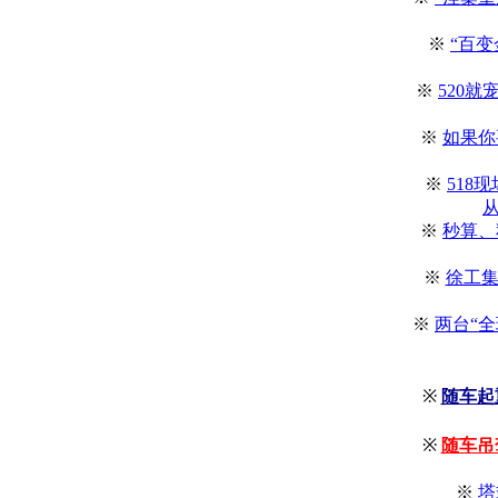
※
“百变
※
520
※
如果你
※
518
※
秒算、
※
徐工集
※
两台“
※
随车起
※
随车吊
※
塔